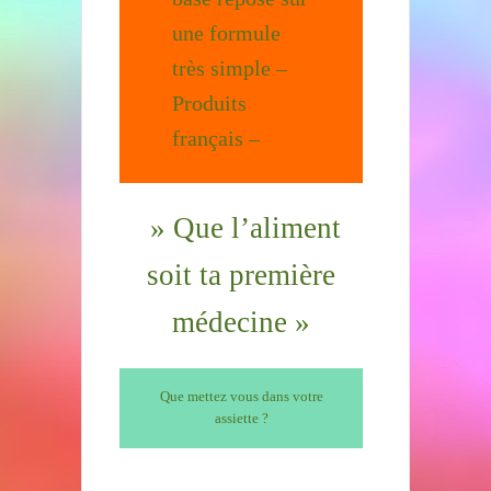
une formule
très simple –
Produits
français –
» Que l’aliment
soit ta première
médecine »
Que mettez vous dans votre
assiette ?