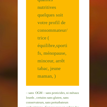
nutritives
quelques soit
votre profil de
consommateur/
trice (
équilibre,sporti
fs, ménopause,
minceur, arrêt
tabac, jeune
maman, )
– sans OGM – sans pesticides, ni métaux
lourds , certains sans gluten, sans
conservateurs, sans perturbateurs